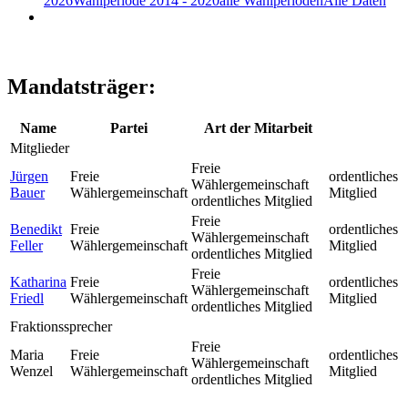
2026
Wahlperiode 2014 - 2020
alle Wahlperioden
Alle Daten
Mandatsträger:
Name
Partei
Art der Mitarbeit
Mitglieder
Freie
Jürgen
Freie
ordentliches
Wählergemeinschaft
Bauer
Wählergemeinschaft
Mitglied
ordentliches Mitglied
Freie
Benedikt
Freie
ordentliches
Wählergemeinschaft
Feller
Wählergemeinschaft
Mitglied
ordentliches Mitglied
Freie
Katharina
Freie
ordentliches
Wählergemeinschaft
Friedl
Wählergemeinschaft
Mitglied
ordentliches Mitglied
Fraktionssprecher
Freie
Maria
Freie
ordentliches
Wählergemeinschaft
Wenzel
Wählergemeinschaft
Mitglied
ordentliches Mitglied