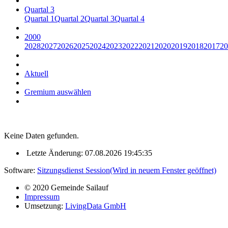
Quartal 3
Quartal 1
Quartal 2
Quartal 3
Quartal 4
2000
2028
2027
2026
2025
2024
2023
2022
2021
2020
2019
2018
2017
20
Aktuell
Gremium auswählen
Keine Daten gefunden.
Letzte Änderung: 07.08.2026 19:45:35
Software:
Sitzungsdienst
Session
(Wird in neuem Fenster geöffnet)
© 2020 Gemeinde Sailauf
Impressum
Umsetzung:
LivingData GmbH