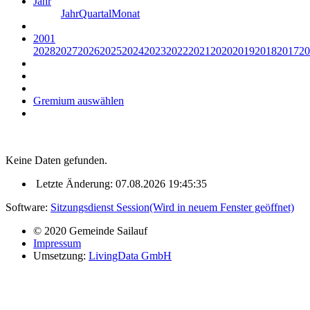
Jahr
Jahr
Quartal
Monat
2001
2028
2027
2026
2025
2024
2023
2022
2021
2020
2019
2018
2017
20
Gremium auswählen
Keine Daten gefunden.
Letzte Änderung: 07.08.2026 19:45:35
Software:
Sitzungsdienst
Session
(Wird in neuem Fenster geöffnet)
© 2020 Gemeinde Sailauf
Impressum
Umsetzung:
LivingData GmbH