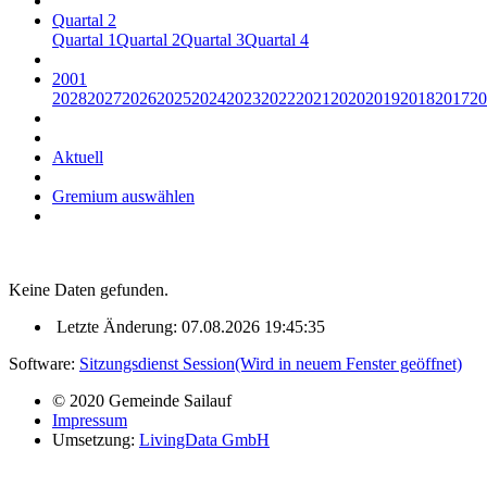
Quartal 2
Quartal 1
Quartal 2
Quartal 3
Quartal 4
2001
2028
2027
2026
2025
2024
2023
2022
2021
2020
2019
2018
2017
20
Aktuell
Gremium auswählen
Keine Daten gefunden.
Letzte Änderung: 07.08.2026 19:45:35
Software:
Sitzungsdienst
Session
(Wird in neuem Fenster geöffnet)
© 2020 Gemeinde Sailauf
Impressum
Umsetzung:
LivingData GmbH