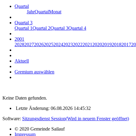
Quartal
Jahr
Quartal
Monat
Quartal 3
Quartal 1
Quartal 2
Quartal 3
Quartal 4
2001
2028
2027
2026
2025
2024
2023
2022
2021
2020
2019
2018
2017
20
Aktuell
Gremium auswählen
Keine Daten gefunden.
Letzte Änderung: 06.08.2026 14:45:32
Software:
Sitzungsdienst
Session
(Wird in neuem Fenster geöffnet)
© 2020 Gemeinde Sailauf
Impressum