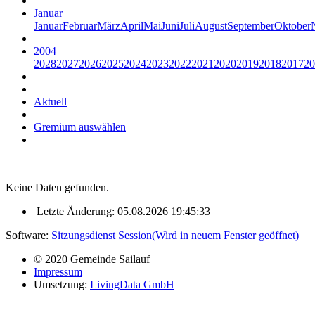
Januar
Januar
Februar
März
April
Mai
Juni
Juli
August
September
Oktober
2004
2028
2027
2026
2025
2024
2023
2022
2021
2020
2019
2018
2017
20
Aktuell
Gremium auswählen
Keine Daten gefunden.
Letzte Änderung: 05.08.2026 19:45:33
Software:
Sitzungsdienst
Session
(Wird in neuem Fenster geöffnet)
© 2020 Gemeinde Sailauf
Impressum
Umsetzung:
LivingData GmbH