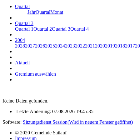
Quartal
Jahr
Quartal
Monat
Quartal 3
Quartal 1
Quartal 2
Quartal 3
Quartal 4
2004
2028
2027
2026
2025
2024
2023
2022
2021
2020
2019
2018
2017
20
Aktuell
Gremium auswählen
Keine Daten gefunden.
Letzte Änderung: 07.08.2026 19:45:35
Software:
Sitzungsdienst
Session
(Wird in neuem Fenster geöffnet)
© 2020 Gemeinde Sailauf
Impressum