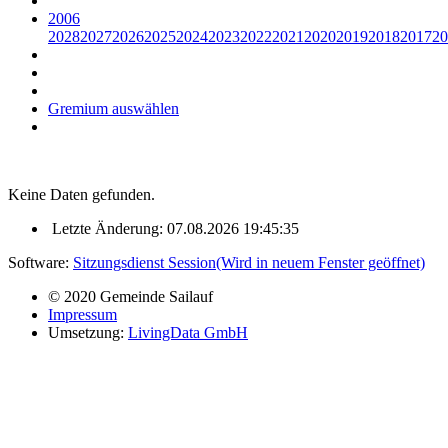
2006
2028
2027
2026
2025
2024
2023
2022
2021
2020
2019
2018
2017
20
Gremium auswählen
Keine Daten gefunden.
Letzte Änderung: 07.08.2026 19:45:35
Software:
Sitzungsdienst
Session
(Wird in neuem Fenster geöffnet)
© 2020 Gemeinde Sailauf
Impressum
Umsetzung:
LivingData GmbH