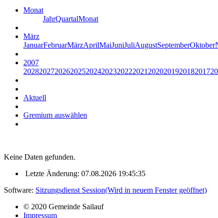
Monat
Jahr
Quartal
Monat
März
Januar
Februar
März
April
Mai
Juni
Juli
August
September
Oktober
2007
2028
2027
2026
2025
2024
2023
2022
2021
2020
2019
2018
2017
20
Aktuell
Gremium auswählen
Keine Daten gefunden.
Letzte Änderung: 07.08.2026 19:45:35
Software:
Sitzungsdienst
Session
(Wird in neuem Fenster geöffnet)
© 2020 Gemeinde Sailauf
Impressum