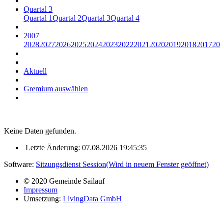
Quartal 3
Quartal 1
Quartal 2
Quartal 3
Quartal 4
2007
2028
2027
2026
2025
2024
2023
2022
2021
2020
2019
2018
2017
20
Aktuell
Gremium auswählen
Keine Daten gefunden.
Letzte Änderung: 07.08.2026 19:45:35
Software:
Sitzungsdienst
Session
(Wird in neuem Fenster geöffnet)
© 2020 Gemeinde Sailauf
Impressum
Umsetzung:
LivingData GmbH