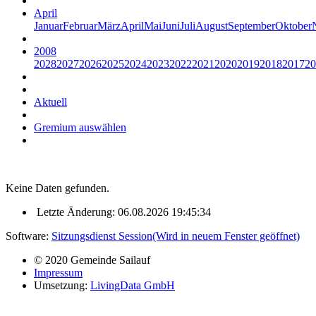
April
Januar
Februar
März
April
Mai
Juni
Juli
August
September
Oktober
2008
2028
2027
2026
2025
2024
2023
2022
2021
2020
2019
2018
2017
20
Aktuell
Gremium auswählen
Keine Daten gefunden.
Letzte Änderung: 06.08.2026 19:45:34
Software:
Sitzungsdienst
Session
(Wird in neuem Fenster geöffnet)
© 2020 Gemeinde Sailauf
Impressum
Umsetzung:
LivingData GmbH