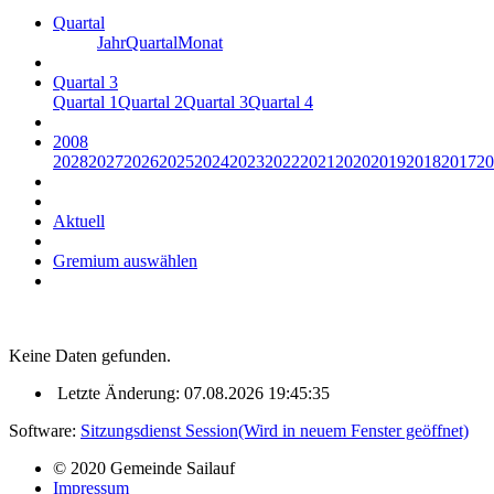
Quartal
Jahr
Quartal
Monat
Quartal 3
Quartal 1
Quartal 2
Quartal 3
Quartal 4
2008
2028
2027
2026
2025
2024
2023
2022
2021
2020
2019
2018
2017
20
Aktuell
Gremium auswählen
Keine Daten gefunden.
Letzte Änderung: 07.08.2026 19:45:35
Software:
Sitzungsdienst
Session
(Wird in neuem Fenster geöffnet)
© 2020 Gemeinde Sailauf
Impressum