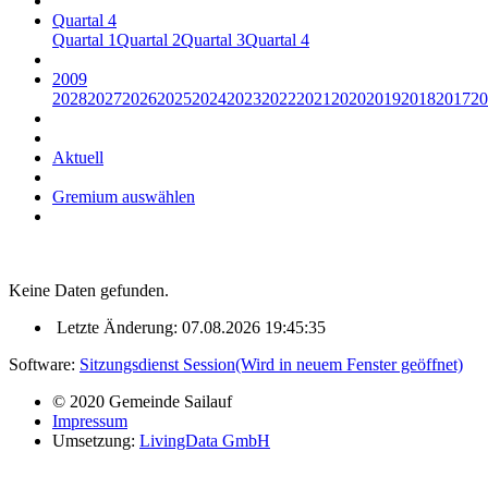
Quartal 4
Quartal 1
Quartal 2
Quartal 3
Quartal 4
2009
2028
2027
2026
2025
2024
2023
2022
2021
2020
2019
2018
2017
20
Aktuell
Gremium auswählen
Keine Daten gefunden.
Letzte Änderung: 07.08.2026 19:45:35
Software:
Sitzungsdienst
Session
(Wird in neuem Fenster geöffnet)
© 2020 Gemeinde Sailauf
Impressum
Umsetzung:
LivingData GmbH