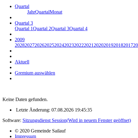
Quartal
Jahr
Quartal
Monat
Quartal 3
Quartal 1
Quartal 2
Quartal 3
Quartal 4
2009
2028
2027
2026
2025
2024
2023
2022
2021
2020
2019
2018
2017
20
Aktuell
Gremium auswählen
Keine Daten gefunden.
Letzte Änderung: 07.08.2026 19:45:35
Software:
Sitzungsdienst
Session
(Wird in neuem Fenster geöffnet)
© 2020 Gemeinde Sailauf
Impressum