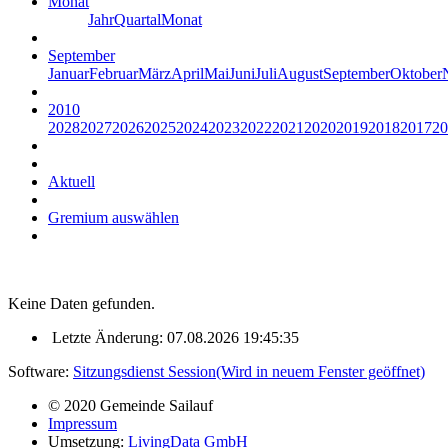
Monat
Jahr
Quartal
Monat
September
Januar
Februar
März
April
Mai
Juni
Juli
August
September
Oktober
2010
2028
2027
2026
2025
2024
2023
2022
2021
2020
2019
2018
2017
20
Aktuell
Gremium auswählen
Keine Daten gefunden.
Letzte Änderung: 07.08.2026 19:45:35
Software:
Sitzungsdienst
Session
(Wird in neuem Fenster geöffnet)
© 2020 Gemeinde Sailauf
Impressum
Umsetzung:
LivingData GmbH