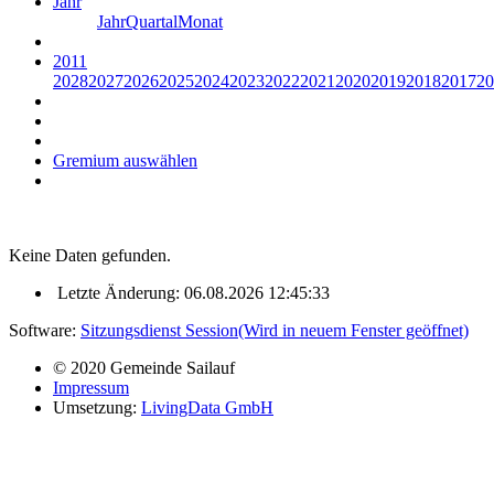
Jahr
Jahr
Quartal
Monat
2011
2028
2027
2026
2025
2024
2023
2022
2021
2020
2019
2018
2017
20
Gremium auswählen
Keine Daten gefunden.
Letzte Änderung: 06.08.2026 12:45:33
Software:
Sitzungsdienst
Session
(Wird in neuem Fenster geöffnet)
© 2020 Gemeinde Sailauf
Impressum
Umsetzung:
LivingData GmbH