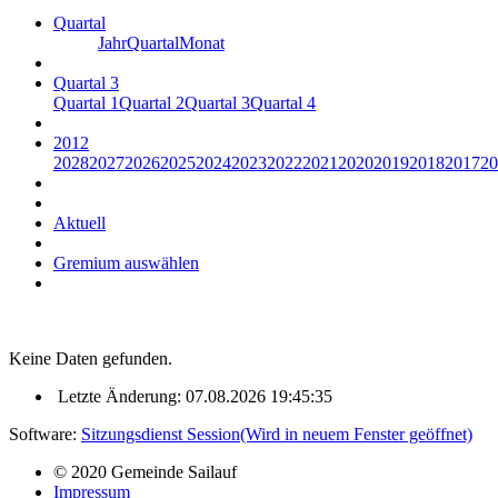
Quartal
Jahr
Quartal
Monat
Quartal 3
Quartal 1
Quartal 2
Quartal 3
Quartal 4
2012
2028
2027
2026
2025
2024
2023
2022
2021
2020
2019
2018
2017
20
Aktuell
Gremium auswählen
Keine Daten gefunden.
Letzte Änderung: 07.08.2026 19:45:35
Software:
Sitzungsdienst
Session
(Wird in neuem Fenster geöffnet)
© 2020 Gemeinde Sailauf
Impressum