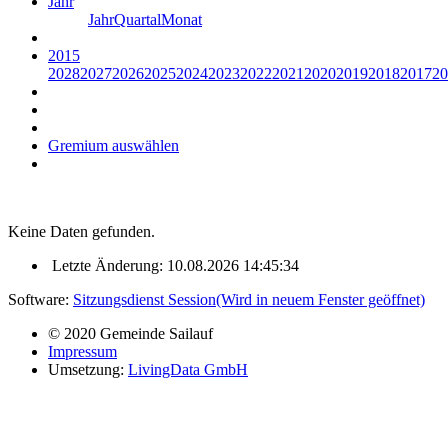
Jahr
Jahr
Quartal
Monat
2015
2028
2027
2026
2025
2024
2023
2022
2021
2020
2019
2018
2017
20
Gremium auswählen
Keine Daten gefunden.
Letzte Änderung: 10.08.2026 14:45:34
Software:
Sitzungsdienst
Session
(Wird in neuem Fenster geöffnet)
© 2020 Gemeinde Sailauf
Impressum
Umsetzung:
LivingData GmbH