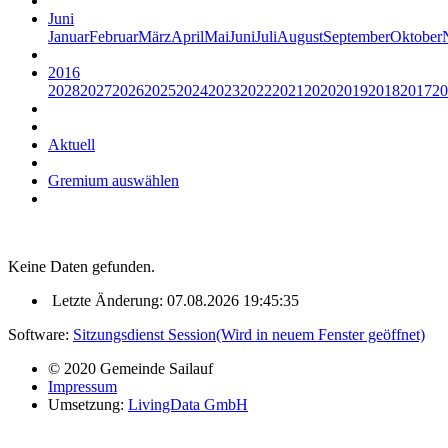
Juni
Januar
Februar
März
April
Mai
Juni
Juli
August
September
Oktober
2016
2028
2027
2026
2025
2024
2023
2022
2021
2020
2019
2018
2017
20
Aktuell
Gremium auswählen
Keine Daten gefunden.
Letzte Änderung: 07.08.2026 19:45:35
Software:
Sitzungsdienst
Session
(Wird in neuem Fenster geöffnet)
© 2020 Gemeinde Sailauf
Impressum
Umsetzung:
LivingData GmbH