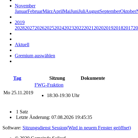
November
Januar
Februar
März
April
Mai
Juni
Juli
August
September
Oktober
2019
2028
2027
2026
2025
2024
2023
2022
2021
2020
2019
2018
2017
20
Aktuell
Gremium auswählen
Tag
Sitzung
Dokumente
FWG-Fraktion
Mo
25.11.2019
18:30-19:30 Uhr
1 Satz
Letzte Änderung: 07.08.2026 19:45:35
Software:
Sitzungsdienst
Session
(Wird in neuem Fenster geöffnet)