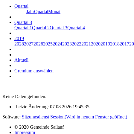
Quartal
Jahr
Quartal
Monat
Quartal 3
Quartal 1
Quartal 2
Quartal 3
Quartal 4
2019
2028
2027
2026
2025
2024
2023
2022
2021
2020
2019
2018
2017
20
Aktuell
Gremium auswählen
Keine Daten gefunden.
Letzte Änderung: 07.08.2026 19:45:35
Software:
Sitzungsdienst
Session
(Wird in neuem Fenster geöffnet)
© 2020 Gemeinde Sailauf
Impressum