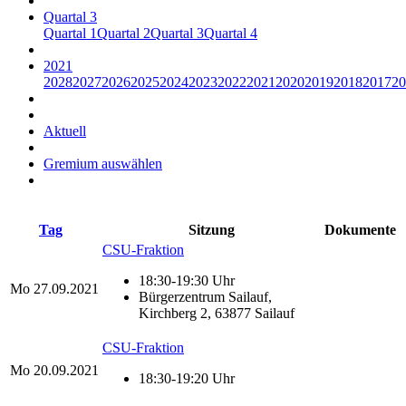
Quartal 3
Quartal 1
Quartal 2
Quartal 3
Quartal 4
2021
2028
2027
2026
2025
2024
2023
2022
2021
2020
2019
2018
2017
20
Aktuell
Gremium auswählen
Tag
Sitzung
Dokumente
CSU-Fraktion
18:30-19:30 Uhr
Mo
27.09.2021
Bürgerzentrum Sailauf,
Kirchberg 2, 63877 Sailauf
CSU-Fraktion
Mo
20.09.2021
18:30-19:20 Uhr