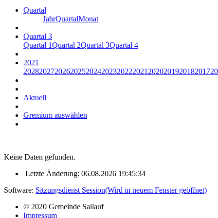
Quartal
Jahr
Quartal
Monat
Quartal 3
Quartal 1
Quartal 2
Quartal 3
Quartal 4
2021
2028
2027
2026
2025
2024
2023
2022
2021
2020
2019
2018
2017
20
Aktuell
Gremium auswählen
Keine Daten gefunden.
Letzte Änderung: 06.08.2026 19:45:34
Software:
Sitzungsdienst
Session
(Wird in neuem Fenster geöffnet)
© 2020 Gemeinde Sailauf
Impressum