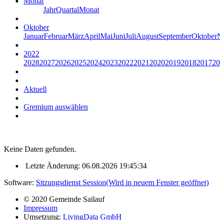
Monat
Jahr
Quartal
Monat
Oktober
Januar
Februar
März
April
Mai
Juni
Juli
August
September
Oktober
2022
2028
2027
2026
2025
2024
2023
2022
2021
2020
2019
2018
2017
20
Aktuell
Gremium auswählen
Keine Daten gefunden.
Letzte Änderung: 06.08.2026 19:45:34
Software:
Sitzungsdienst
Session
(Wird in neuem Fenster geöffnet)
© 2020 Gemeinde Sailauf
Impressum
Umsetzung:
LivingData GmbH