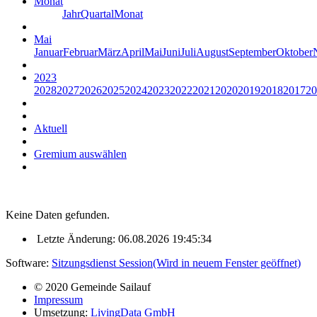
Monat
Jahr
Quartal
Monat
Mai
Januar
Februar
März
April
Mai
Juni
Juli
August
September
Oktober
2023
2028
2027
2026
2025
2024
2023
2022
2021
2020
2019
2018
2017
20
Aktuell
Gremium auswählen
Keine Daten gefunden.
Letzte Änderung: 06.08.2026 19:45:34
Software:
Sitzungsdienst
Session
(Wird in neuem Fenster geöffnet)
© 2020 Gemeinde Sailauf
Impressum
Umsetzung:
LivingData GmbH