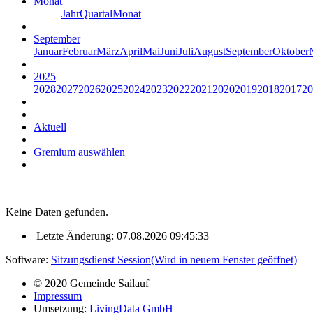
Monat
Jahr
Quartal
Monat
September
Januar
Februar
März
April
Mai
Juni
Juli
August
September
Oktober
2025
2028
2027
2026
2025
2024
2023
2022
2021
2020
2019
2018
2017
20
Aktuell
Gremium auswählen
Keine Daten gefunden.
Letzte Änderung: 07.08.2026 09:45:33
Software:
Sitzungsdienst
Session
(Wird in neuem Fenster geöffnet)
© 2020 Gemeinde Sailauf
Impressum
Umsetzung:
LivingData GmbH