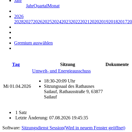
Jahr
Jahr
Quartal
Monat
2026
2028
2027
2026
2025
2024
2023
2022
2021
2020
2019
2018
2017
20
Gremium auswählen
Tag
Sitzung
Dokumente
Umwelt- und Energieausschuss
18:30-20:09 Uhr
Mi
01.04.2026
Sitzungssaal des Rathauses
Sailauf, Rathausstraße 9, 63877
Sailauf
1 Satz
Letzte Änderung: 07.08.2026 19:45:35
Software:
Sitzungsdienst
Session
(Wird in neuem Fenster geöffnet)