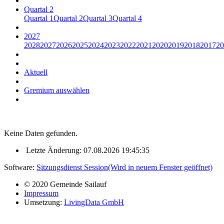
Quartal 2
Quartal 1
Quartal 2
Quartal 3
Quartal 4
2027
2028
2027
2026
2025
2024
2023
2022
2021
2020
2019
2018
2017
20
Aktuell
Gremium auswählen
Keine Daten gefunden.
Letzte Änderung: 07.08.2026 19:45:35
Software:
Sitzungsdienst
Session
(Wird in neuem Fenster geöffnet)
© 2020 Gemeinde Sailauf
Impressum
Umsetzung:
LivingData GmbH