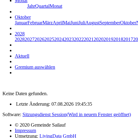
Monat
Jahr
Quartal
Monat
Oktober
Januar
Februar
März
April
Mai
Juni
Juli
August
September
Oktober
2028
2028
2027
2026
2025
2024
2023
2022
2021
2020
2019
2018
2017
20
Aktuell
Gremium auswählen
Keine Daten gefunden.
Letzte Änderung: 07.08.2026 19:45:35
Software:
Sitzungsdienst
Session
(Wird in neuem Fenster geöffnet)
© 2020 Gemeinde Sailauf
Impressum
Umsetzung:
LivingData GmbH