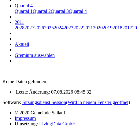
Quartal 4
Quartal 1
Quartal 2
Quartal 3
Quartal 4
2011
2028
2027
2026
2025
2024
2023
2022
2021
2020
2019
2018
2017
20
Aktuell
Gremium auswählen
Keine Daten gefunden.
Letzte Änderung: 07.08.2026 08:45:32
Software:
Sitzungsdienst
Session
(Wird in neuem Fenster geöffnet)
© 2020 Gemeinde Sailauf
Impressum
Umsetzung:
LivingData GmbH