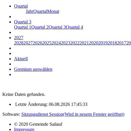
Quartal
Jahr
Quartal
Monat
Quartal 3
Quartal 1
Quartal 2
Quartal 3
Quartal 4
2027
2028
2027
2026
2025
2024
2023
2022
2021
2020
2019
2018
2017
20
Aktuell
Gremium auswählen
Keine Daten gefunden.
Letzte Änderung: 06.08.2026 17:45:33
Software:
Sitzungsdienst
Session
(Wird in neuem Fenster geöffnet)
© 2020 Gemeinde Sailauf
Impressum