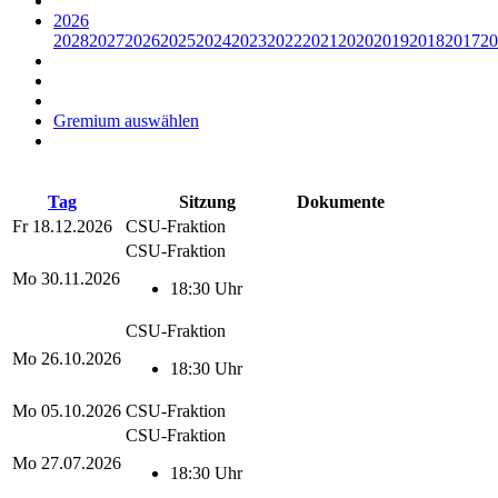
2026
2028
2027
2026
2025
2024
2023
2022
2021
2020
2019
2018
2017
20
Gremium auswählen
Tag
Sitzung
Dokumente
Fr
18.12.2026
CSU-Fraktion
CSU-Fraktion
Mo
30.11.2026
18:30 Uhr
CSU-Fraktion
Mo
26.10.2026
18:30 Uhr
Mo
05.10.2026
CSU-Fraktion
CSU-Fraktion
Mo
27.07.2026
18:30 Uhr