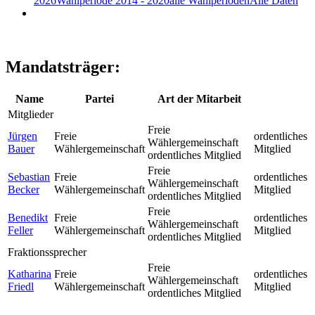
2026
Wahlperiode 2014 - 2020
alle Wahlperioden
Alle Daten
Mandatsträger:
Name
Partei
Art der Mitarbeit
Mitglieder
Freie
Jürgen
Freie
ordentliches
Wählergemeinschaft
Bauer
Wählergemeinschaft
Mitglied
ordentliches Mitglied
Freie
Sebastian
Freie
ordentliches
Wählergemeinschaft
Becker
Wählergemeinschaft
Mitglied
ordentliches Mitglied
Freie
Benedikt
Freie
ordentliches
Wählergemeinschaft
Feller
Wählergemeinschaft
Mitglied
ordentliches Mitglied
Fraktionssprecher
Freie
Katharina
Freie
ordentliches
Wählergemeinschaft
Friedl
Wählergemeinschaft
Mitglied
ordentliches Mitglied