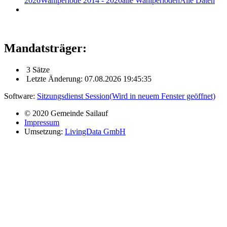
2026
Wahlperiode 2014 - 2020
alle Wahlperioden
Alle Daten
Mandatsträger:
3 Sätze
Letzte Änderung: 07.08.2026 19:45:35
Software:
Sitzungsdienst
Session
(Wird in neuem Fenster geöffnet)
© 2020 Gemeinde Sailauf
Impressum
Umsetzung:
LivingData GmbH