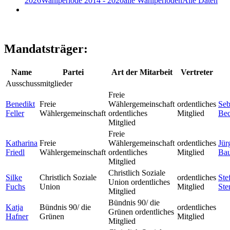
2026
Wahlperiode 2014 - 2020
alle Wahlperioden
Alle Daten
Mandatsträger:
Name
Partei
Art der Mitarbeit
Vertreter
Ausschussmitglieder
Freie
Benedikt
Freie
Wählergemeinschaft
ordentliches
Seb
Feller
Wählergemeinschaft
ordentliches
Mitglied
Bec
Mitglied
Freie
Katharina
Freie
Wählergemeinschaft
ordentliches
Jür
Friedl
Wählergemeinschaft
ordentliches
Mitglied
Bau
Mitglied
Christlich Soziale
Silke
Christlich Soziale
ordentliches
Ste
Union ordentliches
Fuchs
Union
Mitglied
Ste
Mitglied
Bündnis 90/ die
Katja
Bündnis 90/ die
ordentliches
Grünen ordentliches
Hafner
Grünen
Mitglied
Mitglied