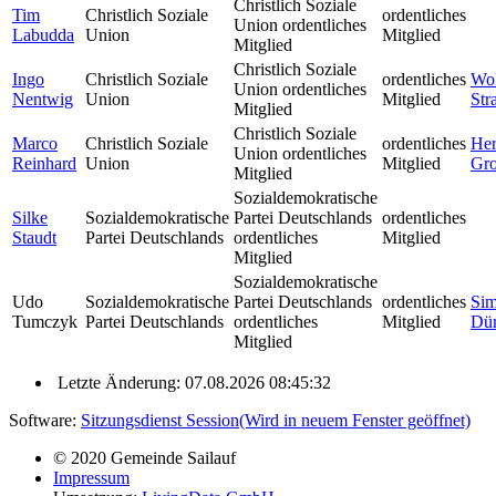
Christlich Soziale
Tim
Christlich Soziale
ordentliches
Union ordentliches
Labudda
Union
Mitglied
Mitglied
Christlich Soziale
Ingo
Christlich Soziale
ordentliches
Wo
Union ordentliches
Nentwig
Union
Mitglied
Str
Mitglied
Christlich Soziale
Marco
Christlich Soziale
ordentliches
He
Union ordentliches
Reinhard
Union
Mitglied
Gr
Mitglied
Sozialdemokratische
Silke
Sozialdemokratische
Partei Deutschlands
ordentliches
Staudt
Partei Deutschlands
ordentliches
Mitglied
Mitglied
Sozialdemokratische
Udo
Sozialdemokratische
Partei Deutschlands
ordentliches
Si
Tumczyk
Partei Deutschlands
ordentliches
Mitglied
Dü
Mitglied
Letzte Änderung: 07.08.2026 08:45:32
Software:
Sitzungsdienst
Session
(Wird in neuem Fenster geöffnet)
© 2020 Gemeinde Sailauf
Impressum