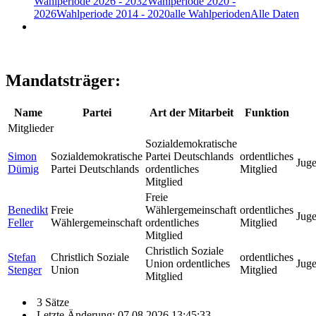
Wahlperiode 2026 - 2032
Wahlperiode 2020 -
2026
Wahlperiode 2014 - 2020
alle Wahlperioden
Alle Daten
Mandatsträger:
Name
Partei
Art der Mitarbeit
Funktion
Mitglieder
Sozialdemokratische
Simon
Sozialdemokratische
Partei Deutschlands
ordentliches
Juge
Dümig
Partei Deutschlands
ordentliches
Mitglied
Mitglied
Freie
Benedikt
Freie
Wählergemeinschaft
ordentliches
Juge
Feller
Wählergemeinschaft
ordentliches
Mitglied
Mitglied
Christlich Soziale
Stefan
Christlich Soziale
ordentliches
Union ordentliches
Juge
Stenger
Union
Mitglied
Mitglied
3 Sätze
Letzte Änderung: 07.08.2026 13:45:33