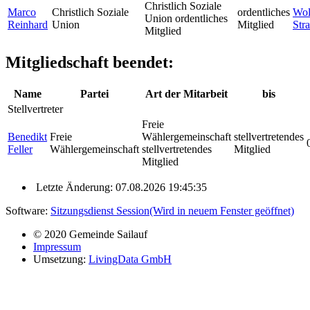
Christlich Soziale
Marco
Christlich Soziale
ordentliches
Wol
Union ordentliches
Reinhard
Union
Mitglied
Str
Mitglied
Mitgliedschaft beendet:
Name
Partei
Art der Mitarbeit
bis
Stellvertreter
Freie
Benedikt
Freie
Wählergemeinschaft
stellvertretendes
Feller
Wählergemeinschaft
stellvertretendes
Mitglied
Mitglied
Letzte Änderung: 07.08.2026 19:45:35
Software:
Sitzungsdienst
Session
(Wird in neuem Fenster geöffnet)
© 2020 Gemeinde Sailauf
Impressum
Umsetzung:
LivingData GmbH