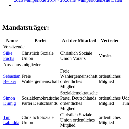
2026
Wahlperiode 2014 - 2020
alle Wahlperioden
Alle Daten
Mandatsträger:
Name
Partei
Art der Mitarbeit
Vertreter
Vorsitzende
Silke
Christlich Soziale
Christlich Soziale
Vorsitz
Fuchs
Union
Union Vorsitz
Ausschussmitglieder
Freie
Sebastian
Freie
Wählergemeinschaft
ordentliches
Becker
Wählergemeinschaft
ordentliches
Mitglied
Mitglied
Sozialdemokratische
Simon
Sozialdemokratische
Partei Deutschlands
ordentliches
Ud
Dümig
Partei Deutschlands
ordentliches
Mitglied
Tu
Mitglied
Christlich Soziale
Tim
Christlich Soziale
ordentliches
Union ordentliches
Labudda
Union
Mitglied
Mitglied