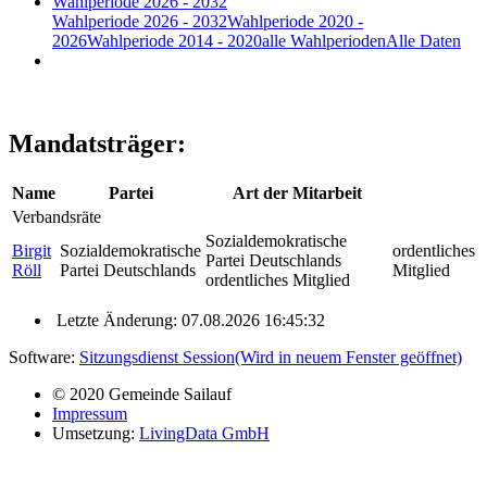
Wahlperiode 2026 - 2032
Wahlperiode 2026 - 2032
Wahlperiode 2020 -
2026
Wahlperiode 2014 - 2020
alle Wahlperioden
Alle Daten
Mandatsträger:
Name
Partei
Art der Mitarbeit
Verbandsräte
Sozialdemokratische
Birgit
Sozialdemokratische
ordentliches
Partei Deutschlands
Röll
Partei Deutschlands
Mitglied
ordentliches Mitglied
Letzte Änderung: 07.08.2026 16:45:32
Software:
Sitzungsdienst
Session
(Wird in neuem Fenster geöffnet)
© 2020 Gemeinde Sailauf
Impressum
Umsetzung:
LivingData GmbH