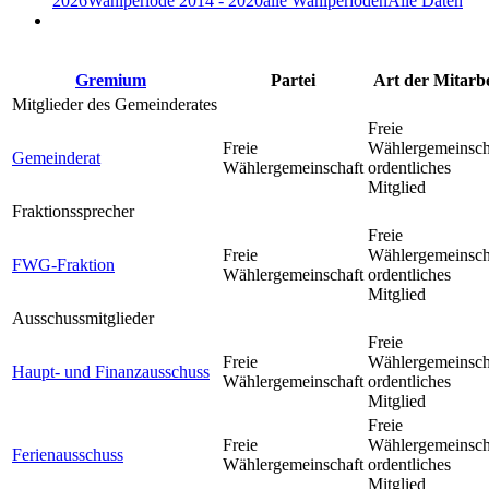
2026
Wahlperiode 2014 - 2020
alle Wahlperioden
Alle Daten
Gremium
Partei
Art der Mitarbe
Mitglieder des Gemeinderates
Freie
Freie
Wählergemeinsch
Gemeinderat
Wählergemeinschaft
ordentliches
Mitglied
Fraktionssprecher
Freie
Freie
Wählergemeinsch
FWG-Fraktion
Wählergemeinschaft
ordentliches
Mitglied
Ausschussmitglieder
Freie
Freie
Wählergemeinsch
Haupt- und Finanzausschuss
Wählergemeinschaft
ordentliches
Mitglied
Freie
Freie
Wählergemeinsch
Ferienausschuss
Wählergemeinschaft
ordentliches
Mitglied