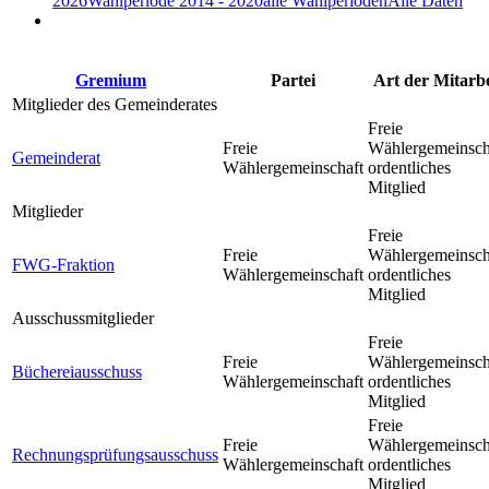
2026
Wahlperiode 2014 - 2020
alle Wahlperioden
Alle Daten
Gremium
Partei
Art der Mitarbe
Mitglieder des Gemeinderates
Freie
Freie
Wählergemeinsch
Gemeinderat
Wählergemeinschaft
ordentliches
Mitglied
Mitglieder
Freie
Freie
Wählergemeinsch
FWG-Fraktion
Wählergemeinschaft
ordentliches
Mitglied
Ausschussmitglieder
Freie
Freie
Wählergemeinsch
Büchereiausschuss
Wählergemeinschaft
ordentliches
Mitglied
Freie
Freie
Wählergemeinsch
Rechnungsprüfungsausschuss
Wählergemeinschaft
ordentliches
Mitglied