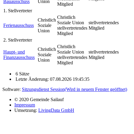
Bauausschuss
Union
Mitglied
1. Stellvertreter
Christlich
Christlich
Soziale Union
stellvertretendes
Ferienausschuss
Soziale
stellvertretendes
Mitglied
Union
Mitglied
2. Stellvertreter
Christlich
Christlich
Haupt- und
Soziale Union
stellvertretendes
Soziale
Finanzausschuss
stellvertretendes
Mitglied
Union
Mitglied
6 Sätze
Letzte Änderung: 07.08.2026 19:45:35
Software:
Sitzungsdienst
Session
(Wird in neuem Fenster geöffnet)
© 2020 Gemeinde Sailauf
Impressum
Umsetzung:
LivingData GmbH