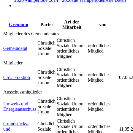
2026
Wahlperiode 2014 - 2020
alle Wahlperioden
Alle Daten
Art der
Gremium
Partei
von
Mitarbeit
Mitglieder des Gemeinderates
Christlich
Christlich
Soziale Union
ordentliches
Gemeinderat
Soziale
ordentliches
Mitglied
Union
Mitglied
Mitglieder
Christlich
Christlich
Soziale Union
ordentliches
CSU-Fraktion
Soziale
07.05.
ordentliches
Mitglied
Union
Mitglied
Ausschussmitglieder
Christlich
Christlich
Umwelt- und
Soziale Union
ordentliches
Soziale
Energieausschuss
ordentliches
Mitglied
Union
Mitglied
Christlich
Grundstücks-
Christlich
Soziale Union
ordentliches
und
Soziale
11.05.
ordentliches
Mitglied