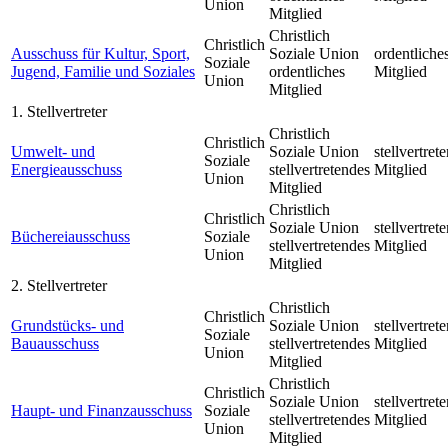
Union
Mitglied
Christlich
Christlich
Ausschuss für Kultur, Sport,
Soziale Union
ordentliche
Soziale
Jugend, Familie und Soziales
ordentliches
Mitglied
Union
Mitglied
1. Stellvertreter
Christlich
Christlich
Umwelt- und
Soziale Union
stellvertret
Soziale
Energieausschuss
stellvertretendes
Mitglied
Union
Mitglied
Christlich
Christlich
Soziale Union
stellvertret
Büchereiausschuss
Soziale
stellvertretendes
Mitglied
Union
Mitglied
2. Stellvertreter
Christlich
Christlich
Grundstücks- und
Soziale Union
stellvertret
Soziale
Bauausschuss
stellvertretendes
Mitglied
Union
Mitglied
Christlich
Christlich
Soziale Union
stellvertret
Haupt- und Finanzausschuss
Soziale
stellvertretendes
Mitglied
Union
Mitglied