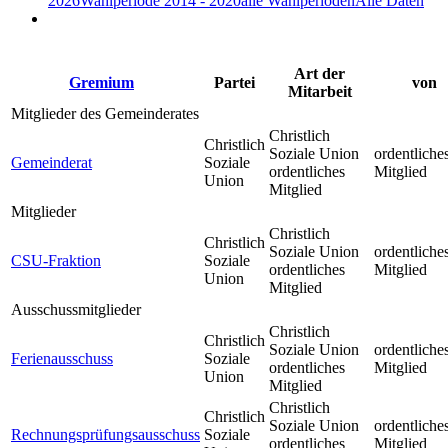
2026
Wahlperiode 2014 - 2020
alle Wahlperioden
Alle Daten
Art der
Gremium
Partei
von
Mitarbeit
Mitglieder des Gemeinderates
Christlich
Christlich
Soziale Union
ordentliche
Gemeinderat
Soziale
ordentliches
Mitglied
Union
Mitglied
Mitglieder
Christlich
Christlich
Soziale Union
ordentliche
CSU-Fraktion
Soziale
ordentliches
Mitglied
Union
Mitglied
Ausschussmitglieder
Christlich
Christlich
Soziale Union
ordentliche
Ferienausschuss
Soziale
ordentliches
Mitglied
Union
Mitglied
Christlich
Christlich
Soziale Union
ordentliche
Rechnungsprüfungsausschuss
Soziale
ordentliches
Mitglied