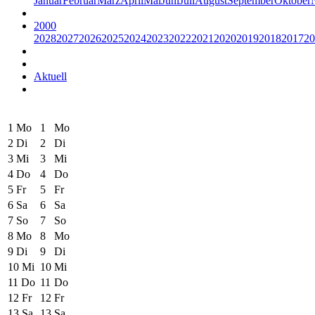
Januar
Februar
März
April
Mai
Juni
Juli
August
September
Oktober
2000
2028
2027
2026
2025
2024
2023
2022
2021
2020
2019
2018
2017
20
Aktuell
1
Mo
1
Mo
2
Di
2
Di
3
Mi
3
Mi
4
Do
4
Do
5
Fr
5
Fr
6
Sa
6
Sa
7
So
7
So
8
Mo
8
Mo
9
Di
9
Di
10
Mi
10
Mi
11
Do
11
Do
12
Fr
12
Fr
13
Sa
13
Sa