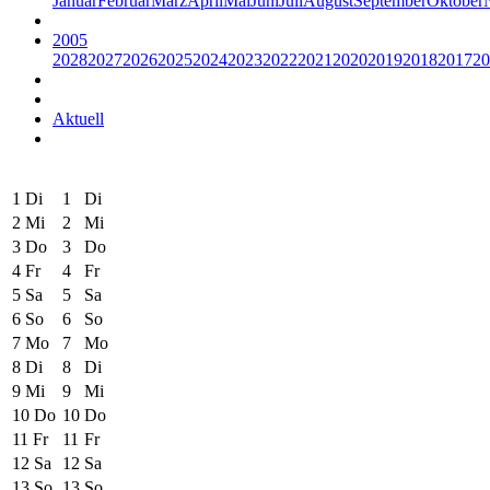
Januar
Februar
März
April
Mai
Juni
Juli
August
September
Oktober
2005
2028
2027
2026
2025
2024
2023
2022
2021
2020
2019
2018
2017
20
Aktuell
1
Di
1
Di
2
Mi
2
Mi
3
Do
3
Do
4
Fr
4
Fr
5
Sa
5
Sa
6
So
6
So
7
Mo
7
Mo
8
Di
8
Di
9
Mi
9
Mi
10
Do
10
Do
11
Fr
11
Fr
12
Sa
12
Sa
13
So
13
So