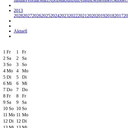
Januar
Februar
März
April
Mai
Juni
Juli
August
September
Oktober
2013
2028
2027
2026
2025
2024
2023
2022
2021
2020
2019
2018
2017
20
Aktuell
1
Fr
1
Fr
2
Sa
2
Sa
3
So
3
So
4
Mo
4
Mo
5
Di
5
Di
6
Mi
6
Mi
7
Do
7
Do
8
Fr
8
Fr
9
Sa
9
Sa
10
So
10
So
11
Mo
11
Mo
12
Di
12
Di
13
Mi
13
Mi