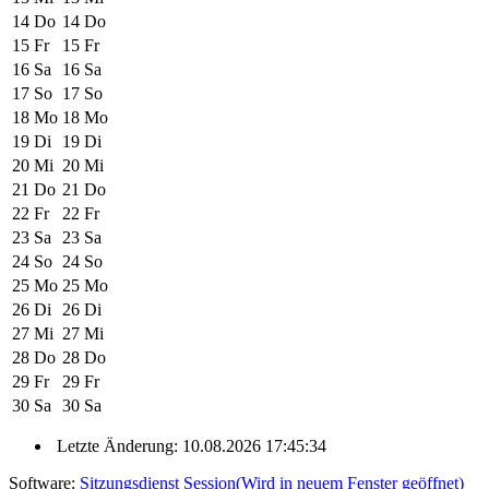
14
Do
14
Do
15
Fr
15
Fr
16
Sa
16
Sa
17
So
17
So
18
Mo
18
Mo
19
Di
19
Di
20
Mi
20
Mi
21
Do
21
Do
22
Fr
22
Fr
23
Sa
23
Sa
24
So
24
So
25
Mo
25
Mo
26
Di
26
Di
27
Mi
27
Mi
28
Do
28
Do
29
Fr
29
Fr
30
Sa
30
Sa
Letzte Änderung: 10.08.2026 17:45:34
Software:
Sitzungsdienst
Session
(Wird in neuem Fenster geöffnet)