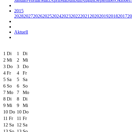
Januar
Februar
März
April
Mai
Juni
Juli
August
September
Oktober
2015
2028
2027
2026
2025
2024
2023
2022
2021
2020
2019
2018
2017
20
Aktuell
1
Di
1
Di
2
Mi
2
Mi
3
Do
3
Do
4
Fr
4
Fr
5
Sa
5
Sa
6
So
6
So
7
Mo
7
Mo
8
Di
8
Di
9
Mi
9
Mi
10
Do
10
Do
11
Fr
11
Fr
12
Sa
12
Sa
13
So
13
So