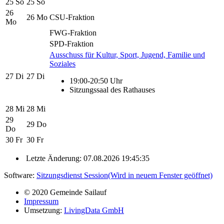
25
So
25
So
26
26
Mo
CSU-Fraktion
Mo
FWG-Fraktion
SPD-Fraktion
Ausschuss für Kultur, Sport, Jugend, Familie und
Soziales
27
Di
27
Di
19:00-20:50 Uhr
Sitzungssaal des Rathauses
28
Mi
28
Mi
29
29
Do
Do
30
Fr
30
Fr
Letzte Änderung: 07.08.2026 19:45:35
Software:
Sitzungsdienst
Session
(Wird in neuem Fenster geöffnet)
© 2020 Gemeinde Sailauf
Impressum
Umsetzung:
LivingData GmbH