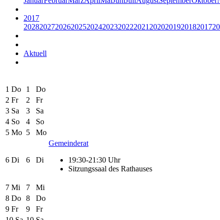
Januar
Februar
März
April
Mai
Juni
Juli
August
September
Oktober
2017
2028
2027
2026
2025
2024
2023
2022
2021
2020
2019
2018
2017
20
Aktuell
1
Do
1
Do
2
Fr
2
Fr
3
Sa
3
Sa
4
So
4
So
5
Mo
5
Mo
Gemeinderat
6
Di
6
Di
19:30-21:30 Uhr
Sitzungssaal des Rathauses
7
Mi
7
Mi
8
Do
8
Do
9
Fr
9
Fr
10
Sa
10
Sa