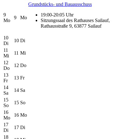
Grundstücks- und Bauausschuss
9
19:00-20:05 Uhr
9
Mo
Mo
Sitzungssaal des Rathauses Sailauf,
Rathausstraße 9, 63877 Sailauf
10
10
Di
Di
11
11
Mi
Mi
12
12
Do
Do
13
13
Fr
Fr
14
14
Sa
Sa
15
15
So
So
16
16
Mo
Mo
17
17
Di
Di
18