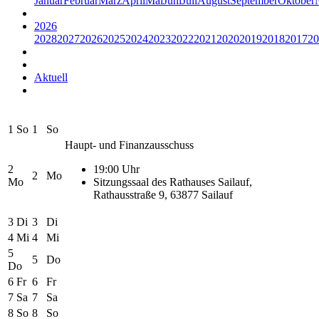
Januar
Februar
März
April
Mai
Juni
Juli
August
September
Oktober
2026
2028
2027
2026
2025
2024
2023
2022
2021
2020
2019
2018
2017
20
Aktuell
1
So
1
So
Haupt- und Finanzausschuss
2
19:00 Uhr
2
Mo
Mo
Sitzungssaal des Rathauses Sailauf,
Rathausstraße 9, 63877 Sailauf
3
Di
3
Di
4
Mi
4
Mi
5
5
Do
Do
6
Fr
6
Fr
7
Sa
7
Sa
8
So
8
So