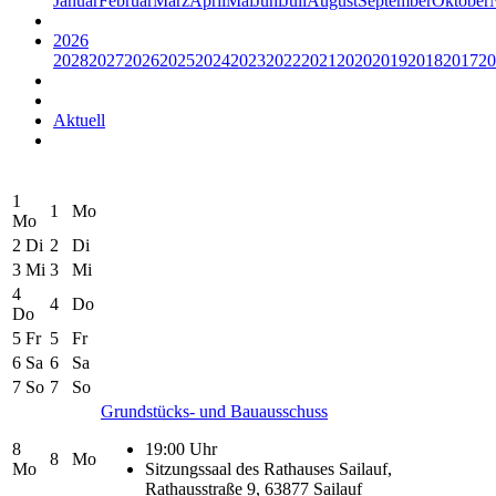
Januar
Februar
März
April
Mai
Juni
Juli
August
September
Oktober
2026
2028
2027
2026
2025
2024
2023
2022
2021
2020
2019
2018
2017
20
Aktuell
1
1
Mo
Mo
2
Di
2
Di
3
Mi
3
Mi
4
4
Do
Do
5
Fr
5
Fr
6
Sa
6
Sa
7
So
7
So
Grundstücks- und Bauausschuss
8
19:00 Uhr
8
Mo
Mo
Sitzungssaal des Rathauses Sailauf,
Rathausstraße 9, 63877 Sailauf