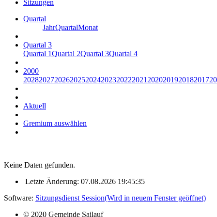
Sitzungen
Quartal
Jahr
Quartal
Monat
Quartal 3
Quartal 1
Quartal 2
Quartal 3
Quartal 4
2000
2028
2027
2026
2025
2024
2023
2022
2021
2020
2019
2018
2017
20
Aktuell
Gremium auswählen
Keine Daten gefunden.
Letzte Änderung: 07.08.2026 19:45:35
Software:
Sitzungsdienst
Session
(Wird in neuem Fenster geöffnet)
© 2020 Gemeinde Sailauf